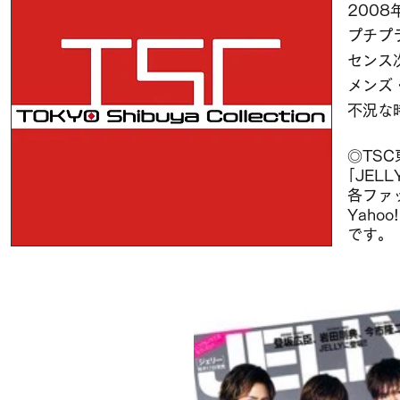
200
プチプ
センス
メンズ
不況な
◎TS
｢JELL
各ファ
Yaho
です。